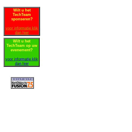
Wilt u het
TechTeam
sponseren?
voor informatie klik
dan hier
Wilt u het
TechTeam op uw
evenement?
voor informatie klik
dan hier