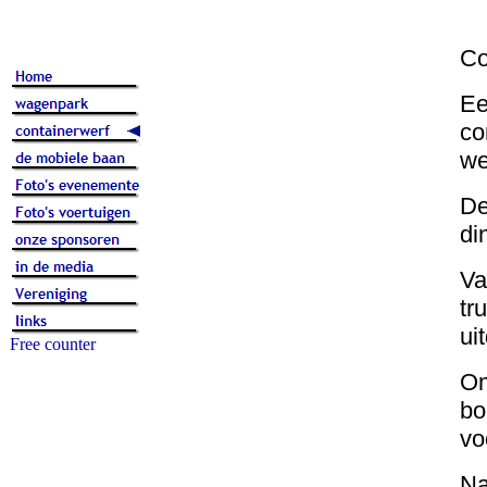
Co
Ee
co
we
De
di
Va
tr
ui
Om
bo
vo
Na