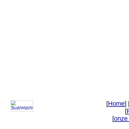
[
Home
] 
[
[
onze