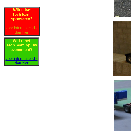
Wilt u het
TechTeam
sponseren?
voor informatie klik
dan hier
Wilt u het
TechTeam op uw
evenement?
voor informatie klik
dan hier